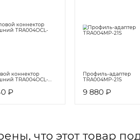
овой коннектор
Профиль-адаптер
шний TRA004OCL-
TRA004MP-21S
40 ₽
9 880 ₽
рены, что этот товар по