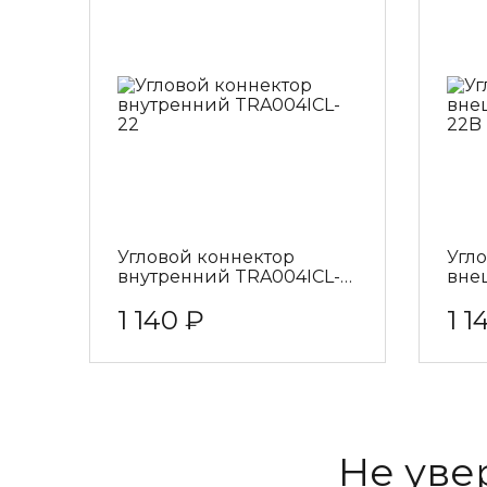
Угловой коннектор
Угл
внутренний TRA004ICL-
вне
22
22B
1 140 ₽
1 1
Не уве