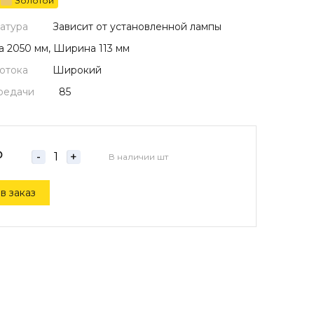
Золотой
атура
Зависит от установленной лампы
а 2050 мм, Ширина 113 мм
потока
Широкий
редачи
85
₽
-
+
В наличии
шт
в заказ