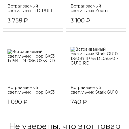
Встраиваемый
Встраиваемый
светильник LTD-PULL-
светильник Zoom
S110x110-10W
DL034-2-L12
3 758 ₽
3 100 ₽
Встраиваемый
Встраиваемый
светильник Hoop GX53
светильник Stark GU10
1x15Вт DL086-GX53-RD
1x50Вт IP 65 DL083-01-
1 090 ₽
740 ₽
GU10-RD
Не уверены, что этот товар