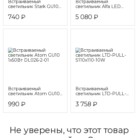
Встраиваемый
Встраиваемый
светильник Stark GU10
светильник Alfa LED
1x50Вт IP 65 DL083-01-
4000K 2x15Вт 36°
740 ₽
5 080 ₽
GU10-RD
DL043-02-15
Встраиваемый
Встраиваемый
светильник Atom GU10
светильник LTD-PULL-
1x50Вт DL026-2-01
S110x110-10W
990 ₽
3 758 ₽
Не уверены, что этот товар